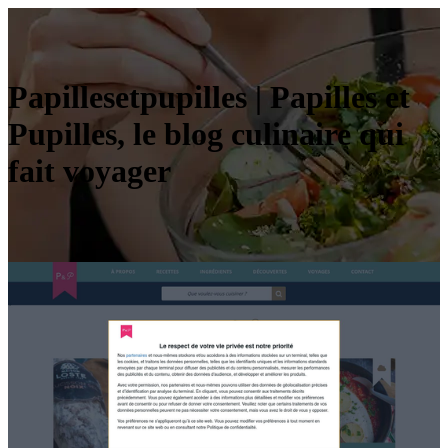
Papil­lesetpu­pil­les | Papilles et
Pupilles, le blog culinaire qui
fait voyager